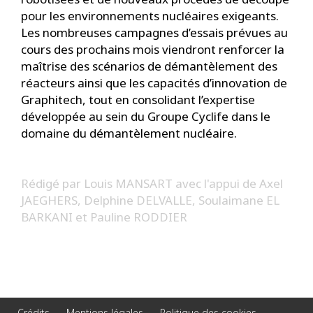
pour les environnements nucléaires exigeants.
Les nombreuses campagnes d’essais prévues au
cours des prochains mois viendront renforcer la
maîtrise des scénarios de démantèlement des
réacteurs ainsi que les capacités d’innovation de
Graphitech, tout en consolidant l’expertise
développée au sein du Groupe Cyclife dans le
domaine du démantèlement nucléaire.
R
é
digé par Louis MANSART avec l'appui de Axel
JAEGHERS, Delphine DELVALLE, Soulaimane EL
BARKANI et Pauline RODDIER
Crédits
Mentions légales
Politique des cookies