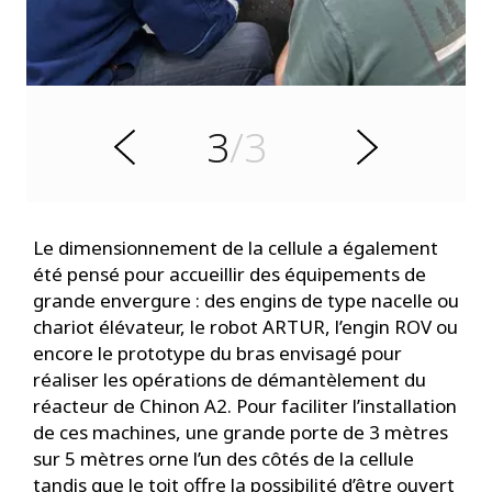
t
n
e
d
é
c
é
3
/3
r
S
P
u
i
v
a
n
Le dimensionnement de la cellule a également
t
été pensé pour accueillir des équipements de
grande envergure : des engins de type nacelle ou
chariot élévateur, le robot ARTUR, l’engin ROV ou
encore le prototype du bras envisagé pour
réaliser les opérations de démantèlement du
réacteur de Chinon A2. Pour faciliter l’installation
de ces machines, une grande porte de 3 mètres
sur 5 mètres orne l’un des côtés de la cellule
tandis que le toit offre la possibilité d’être ouvert