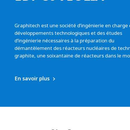
c
h
N
Graphitech est une société d’ingénierie en charge
u
développements technologiques et des études
d’ingénierie nécessaires à la préparation du
c
démantèlement des réacteurs nucléaires de tech
l
graphite, une soixantaine de réacteurs dans le m
e
a
En savoir plus
r