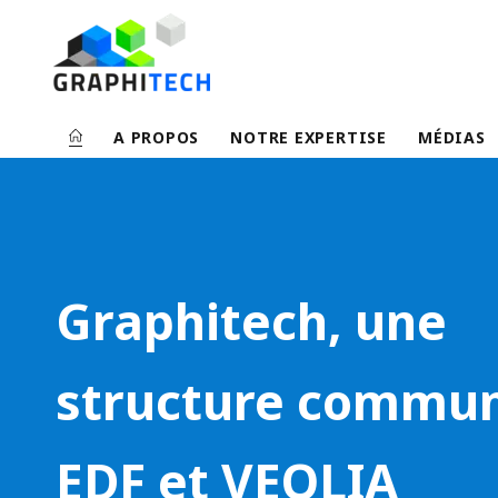
A PROPOS
NOTRE EXPERTISE
MÉDIAS
G
r
a
p
Graphitech, une
h
i
structure commu
t
e
EDF et VEOLIA