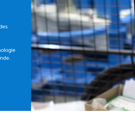
 des
nologie
onde.