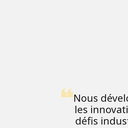
Nous dévelo
les innovat
défis indu